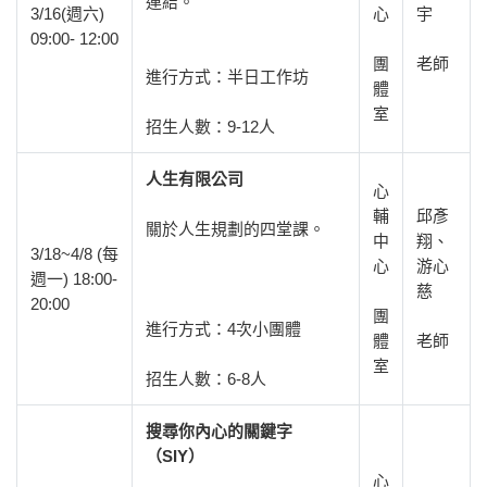
連結。
3/16(週六)
心
宇
09:00- 12:00
團
老師
進行方式：半日工作坊
體
室
招生人數：9-12人
人生有限公司
心
輔
邱彥
關於人生規劃的四堂課。
中
翔、
3/18~4/8 (每
心
游心
週一) 18:00-
慈
20:00
團
進行方式：4次小團體
體
老師
室
招生人數：6-8人
搜尋你內心的關鍵字
（SIY）
心