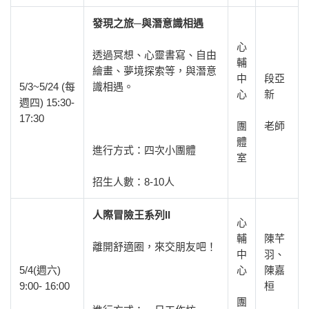
發現之旅─與潛意識相遇
心
透過冥想、心靈書寫、自由
輔
繪畫、夢境探索等，與潛意
中
段亞
5/3~5/24 (每
識相遇。
心
新
週四) 15:30-
17:30
團
老師
體
進行方式：四次小團體
室
招生人數：8-10人
人際冒險王系列II
心
輔
陳芊
離開舒適圈，來交朋友吧！
中
羽、
5/4(週六)
心
陳嘉
9:00- 16:00
桓
團