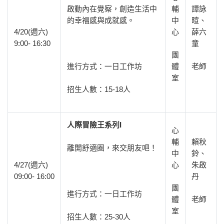
啟動內在覺察，創造生活中
輔
譚詠
的幸福感與成就感。
中
暄、
4/20(週六)
心
薛六
9:00- 16:30
童
團
進行方式：一日工作坊
體
老師
室
招生人數：15-18人
人際冒險王系列I
心
輔
賴秋
離開舒適圈，來交朋友吧！
中
鈴、
4/27(週六)
心
朱啟
09:00- 16:00
丹
團
進行方式：一日工作坊
體
老師
室
招生人數：25-30人