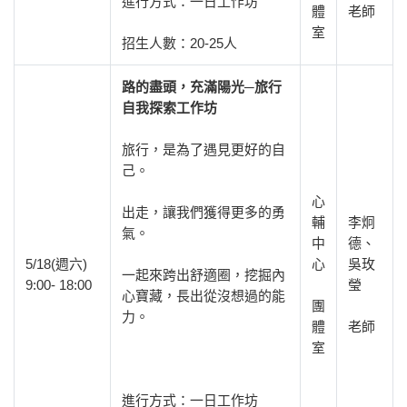
進行方式：一日工作坊
體
老師
室
招生人數：20-25人
路的盡頭，充滿陽光─旅行
自我探索工作坊
旅行，是為了遇見更好的自
己。
心
出走，讓我們獲得更多的勇
輔
李炯
氣。
中
德、
5/18(週六)
心
吳玫
一起來跨出舒適圈，挖掘內
9:00- 18:00
瑩
心寶藏，長出從沒想過的能
團
力。
體
老師
室
進行方式：一日工作坊